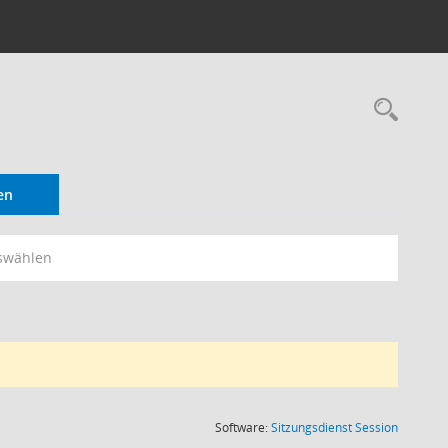
Rec
en
swählen
(Wird in
Software:
Sitzungsdienst
Session