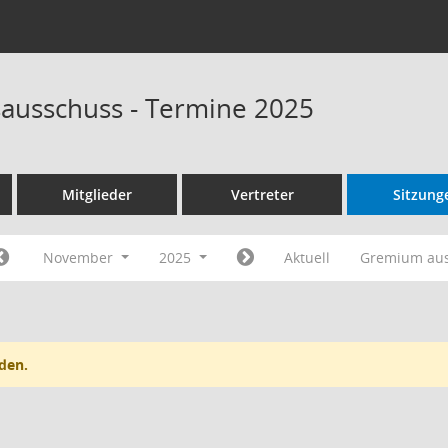
ausschuss - Termine 2025
Mitglieder
Vertreter
Sitzung
November
2025
Aktuell
Gremium au
den.