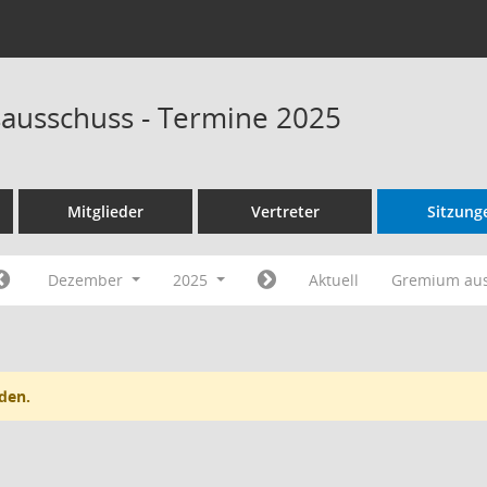
ausschuss - Termine 2025
Mitglieder
Vertreter
Sitzung
Dezember
2025
Aktuell
Gremium au
den.