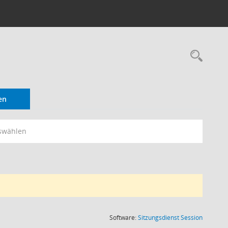
Rec
en
swählen
(Wird in
Software:
Sitzungsdienst
Session