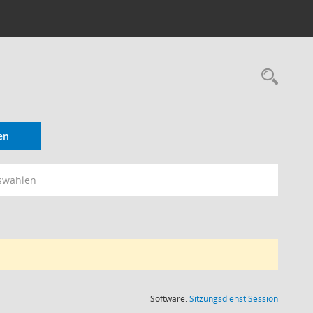
Rec
en
swählen
(Wird in
Software:
Sitzungsdienst
Session