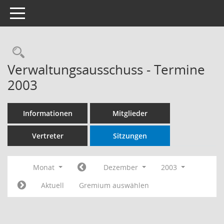
Toggle navigation
Rechercheauswahl
Verwaltungsausschuss - Termine
2003
Informationen
Mitglieder
Vertreter
Sitzungen
Monat
Dezember
2003
Aktuell
Gremium auswählen