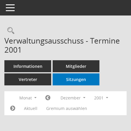
Toggle navigation
Rechercheauswahl
Verwaltungsausschuss - Termine
2001
Informationen
Mitglieder
Vertreter
Sitzungen
Monat
Dezember
2001
Aktuell
Gremium auswählen