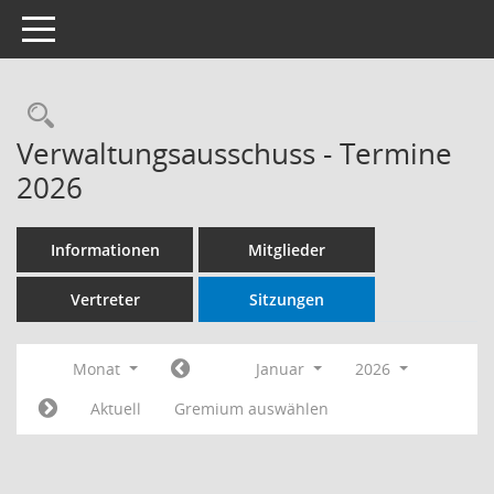
Toggle navigation
Rechercheauswahl
Verwaltungsausschuss - Termine
2026
Informationen
Mitglieder
Vertreter
Sitzungen
Monat
Januar
2026
Aktuell
Gremium auswählen