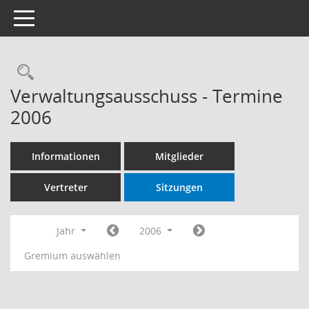
Toggle navigation
Rechercheauswahl
Verwaltungsausschuss - Termine
2006
Informationen
Mitglieder
Vertreter
Sitzungen
Jahr
2006
Gremium auswählen