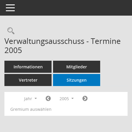
Toggle navigation
Rechercheauswahl
Verwaltungsausschuss - Termine
2005
Informationen
Mitglieder
Vertreter
Sitzungen
Jahr
2005
Gremium auswählen