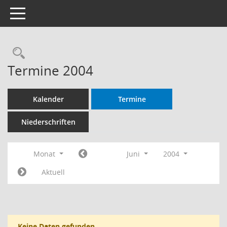
Toggle navigation
Rechercheauswahl
Termine 2004
Kalender
Termine
Niederschriften
Monat
Juni
2004
Aktuell
Keine Daten gefunden.