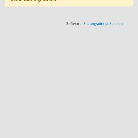
(Wird in
Software:
Sitzungsdienst
Session