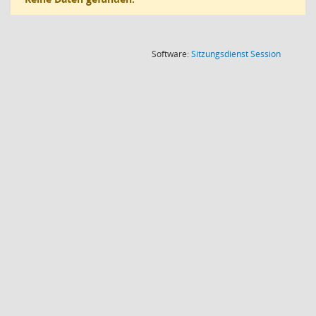
(Wird in
Software:
Sitzungsdienst
Session