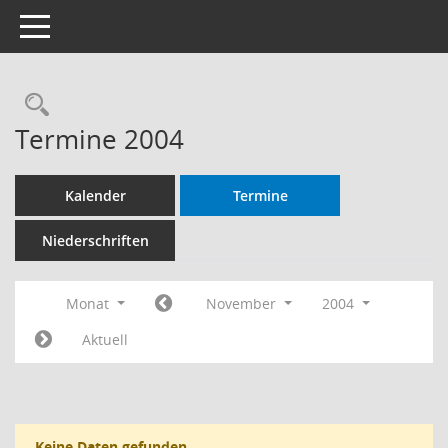
Toggle navigation
Rechercheauswahl
Termine 2004
Kalender
Termine
Niederschriften
Monat
November
2004
Aktuell
Keine Daten gefunden.