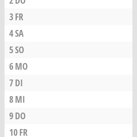
2
DO
3
FR
4
SA
5
SO
6
MO
7
DI
8
MI
9
DO
10
FR