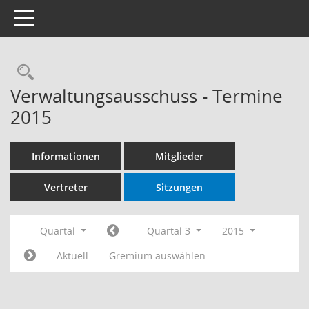
Toggle navigation
Rechercheauswahl
Verwaltungsausschuss - Termine
2015
Informationen
Mitglieder
Vertreter
Sitzungen
Quartal
Quartal 3
2015
Aktuell
Gremium auswählen