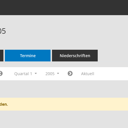
05
Termine
Niederschriften
Quartal 1
2005
Aktuell
den.