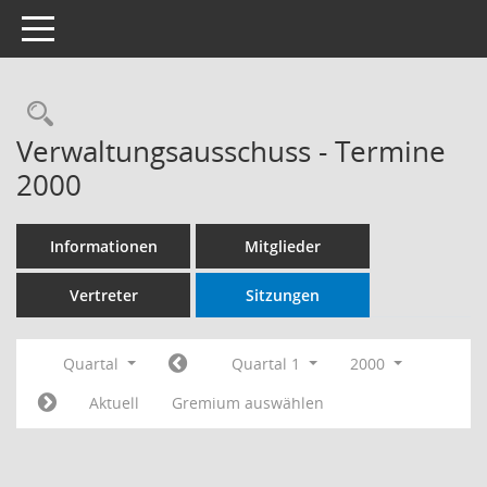
Toggle navigation
Rechercheauswahl
Verwaltungsausschuss - Termine
2000
Informationen
Mitglieder
Vertreter
Sitzungen
Quartal
Quartal 1
2000
Aktuell
Gremium auswählen