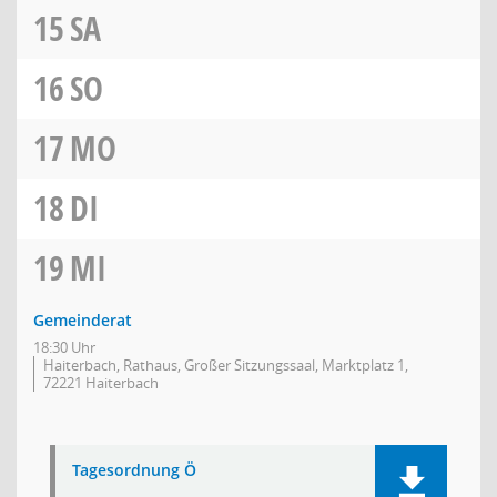
15
SA
16
SO
17
MO
18
DI
19
MI
Gemeinderat
18:30 Uhr
Haiterbach, Rathaus, Großer Sitzungssaal, Marktplatz 1,
72221 Haiterbach
Tagesordnung Ö