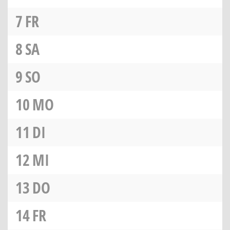
7
FR
8
SA
9
SO
10
MO
11
DI
12
MI
13
DO
14
FR