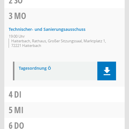
2
SO
3
MO
Technischer- und Sanierungsausschuss
19:00 Uhr
Haiterbach, Rathaus, Großer Sitzungssaal, Marktplatz 1,
72221 Haiterbach
Tagesordnung Ö
4
DI
5
MI
6
DO