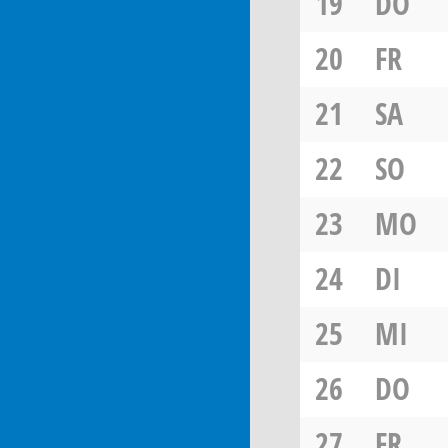
19
DO
20
FR
21
SA
22
SO
23
MO
24
DI
25
MI
26
DO
27
FR