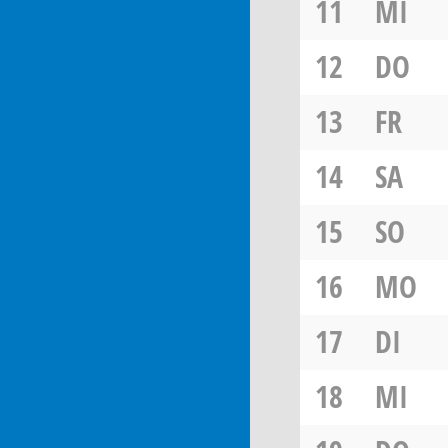
11
MI
12
DO
13
FR
14
SA
15
SO
16
MO
17
DI
18
MI