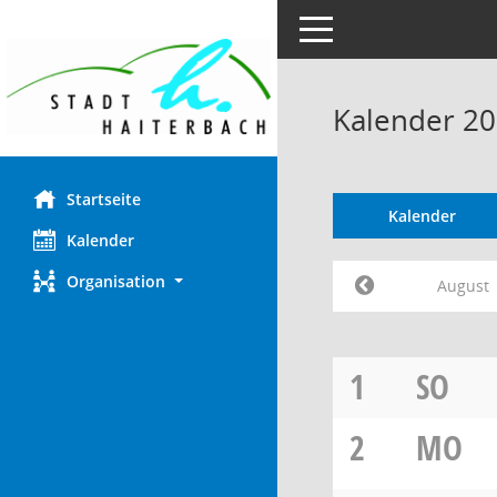
Toggle navigation
Kalender 20
Startseite
Kalender
Kalender
Organisation
August
1
SO
2
MO