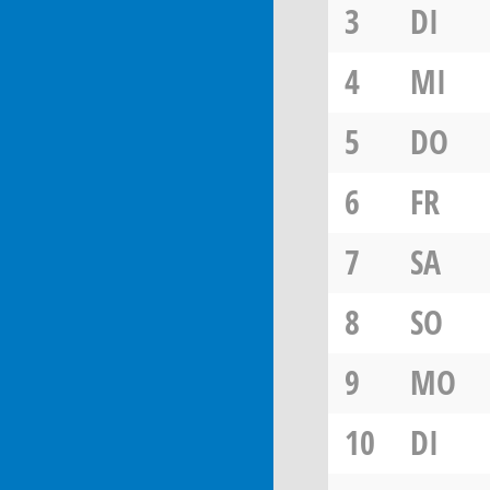
3
DI
4
MI
5
DO
6
FR
7
SA
8
SO
9
MO
10
DI