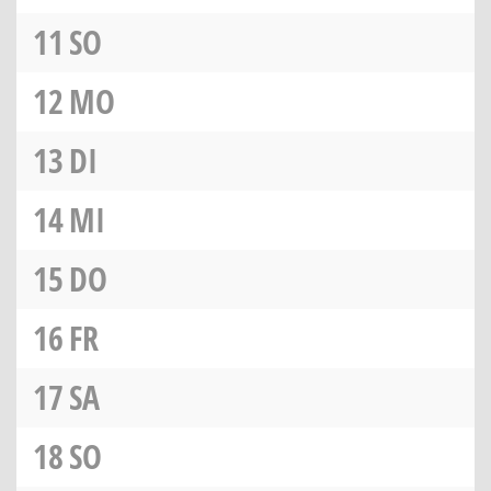
11
SO
12
MO
13
DI
14
MI
15
DO
16
FR
17
SA
18
SO