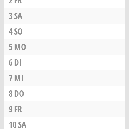
2
FR
3
SA
4
SO
5
MO
6
DI
7
MI
8
DO
9
FR
10
SA