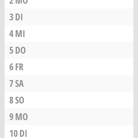
2
MO
3
DI
4
MI
5
DO
6
FR
7
SA
8
SO
9
MO
10
DI