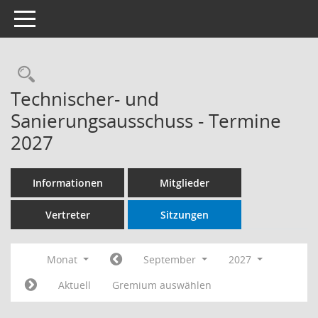
Toggle navigation
Rechercheauswahl
Technischer- und
Sanierungsausschuss - Termine
2027
Informationen
Mitglieder
Vertreter
Sitzungen
Monat
September
2027
Aktuell
Gremium auswählen