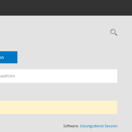
Rec
en
swählen
(Wird in
Software:
Sitzungsdienst
Session