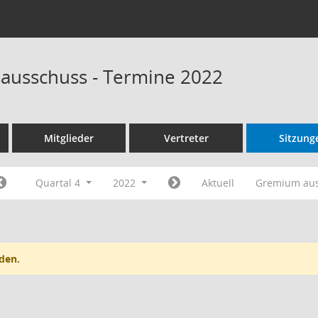
ausschuss - Termine 2022
Mitglieder
Vertreter
Sitzung
Quartal 4
2022
Aktuell
Gremium au
den.