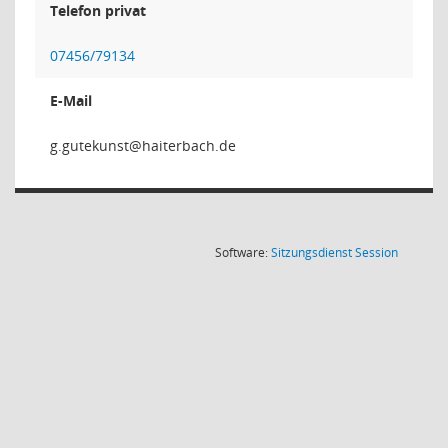
Telefon privat
07456/79134
E-Mail
tsnuk
(Wird in
Software:
Sitzungsdienst
Session