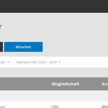
r
Mitarbeit
uell
Wahlperiode 2024 - 2029
Mitgliedschaft
Art
uss
CDU
Mit