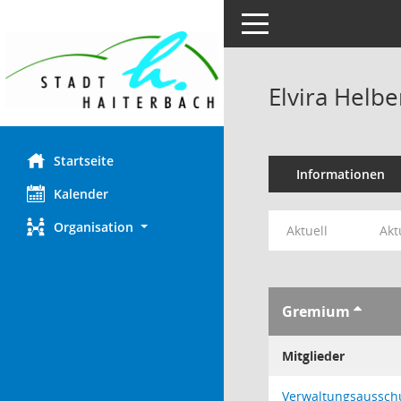
Toggle navigation
Elvira Helbe
Startseite
Informationen
Kalender
Organisation
Aktuell
Akt
Gremium
Mitglieder
Verwaltungsaussch