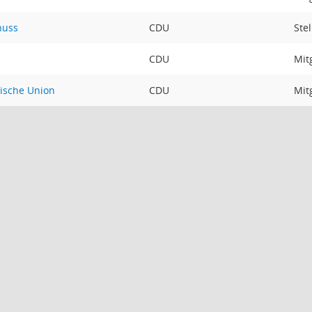
huss
CDU
Ste
CDU
Mit
tische Union
CDU
Mit