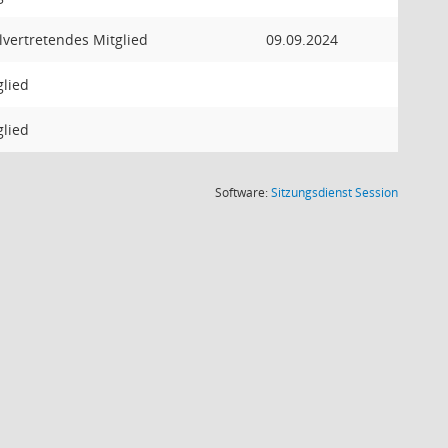
llvertretendes Mitglied
09.09.2024
glied
glied
(Wird in
Software:
Sitzungsdienst
Session