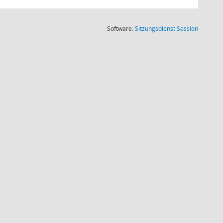
(Wird in
Software:
Sitzungsdienst
Session