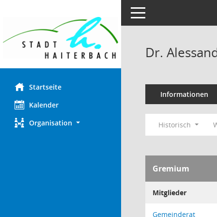
Toggle navigation
Dr. Alessan
Startseite
Informationen
Kalender
Organisation
Historisch
W
Gremium
Mitglieder
Gemeinderat