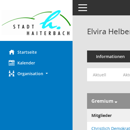
Toggle navigation
Elvira Helbe
Startseite
Informationen
Kalender
Organisation
Aktuell
Akt
Gremium
Mitglieder
Christlich Demokra