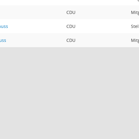
CDU
Mit
huss
CDU
Ste
uss
CDU
Mit