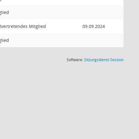
glied
llvertretendes Mitglied
09.09.2024
glied
(Wird in
Software:
Sitzungsdienst
Session