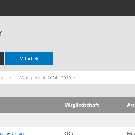
r
Mitarbeit
uell
Wahlperiode 2024 - 2029
Mitgliedschaft
Art
tische Union
CDU
Mit