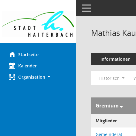
Toggle navigation
Mathias Ka
Startseite
Informationen
Kalender
Organisation
Historisch
W
Gremium
Mitglieder
Gemeinderat