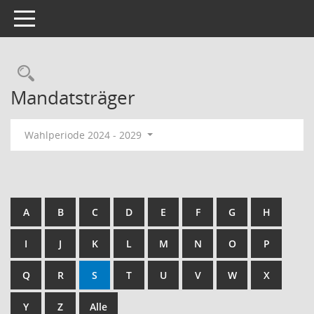
Toggle navigation
Rechercheauswahl
Mandatsträger
Wahlperiode 2024 - 2029
A
B
C
D
E
F
G
H
I
J
K
L
M
N
O
P
Q
R
S
T
U
V
W
X
Y
Z
Alle