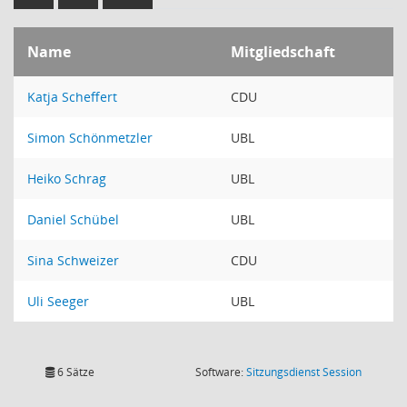
Name
Mitgliedschaft
Katja Scheffert
CDU
Simon Schönmetzler
UBL
Heiko Schrag
UBL
Daniel Schübel
UBL
Sina Schweizer
CDU
Uli Seeger
UBL
(Wird in
6 Sätze
Software:
Sitzungsdienst
Session