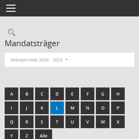
Toggle navigation
Rechercheauswahl
Mandatsträger
Wahlperiode 2024 - 2029
A
B
C
D
E
F
G
H
I
J
K
L
M
N
O
P
Q
R
S
T
U
V
W
X
Y
Z
Alle