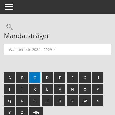
Toggle navigation
Rechercheauswahl
Mandatsträger
Wahlperiode 2024 - 2029
A
B
C
D
E
F
G
H
I
J
K
L
M
N
O
P
Q
R
S
T
U
V
W
X
Y
Z
Alle