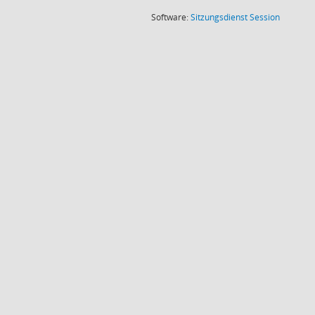
(Wird in
Software:
Sitzungsdienst
Session