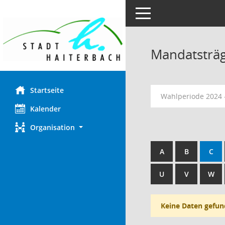
Toggle navigation
Mandatsträ
Startseite
Wahlperiode 2024 
Kalender
Organisation
A
B
C
U
V
W
Keine Daten gefun