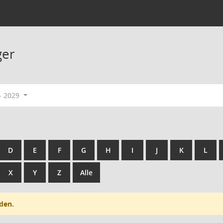
ger
- 2029
D
E
F
G
H
I
J
K
L
X
Y
Z
Alle
den.