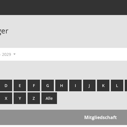
ger
- 2029
D
E
F
G
H
I
J
K
L
X
Y
Z
Alle
Mitgliedschaft