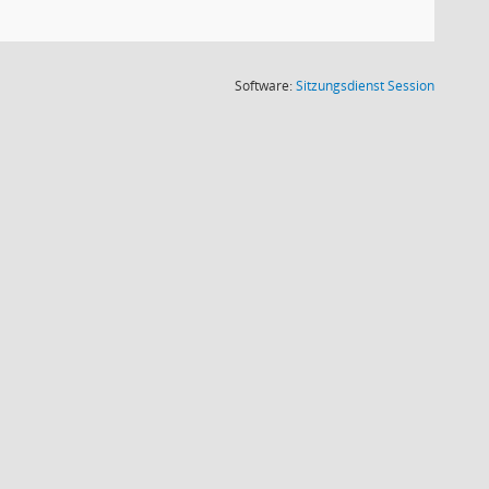
(Wird in
Software:
Sitzungsdienst
Session