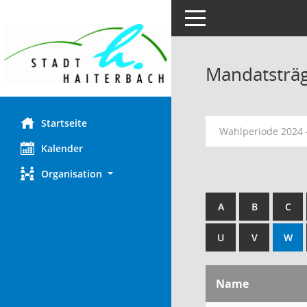
Toggle navigation
Mandatsträ
Startseite
Wahlperiode 2024 
Kalender
Organisation
A
B
C
U
V
W
Name