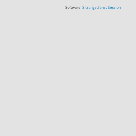
(Wird in
Software:
Sitzungsdienst
Session