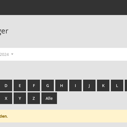
ger
-2024
D
E
F
G
H
I
J
K
L
X
Y
Z
Alle
den.