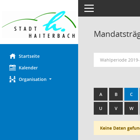
Toggle navigation
Mandatsträ
Startseite
Wahlperiode 2019
Kalender
Organisation
A
B
C
U
V
W
Keine Daten gefun