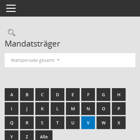
Toggle navigation
Rechercheauswahl
Mandatsträger
Wahlperiode gesamt
A
B
C
D
E
F
G
H
I
J
K
L
M
N
O
P
Q
R
S
T
U
V
W
X
Y
Z
Alle