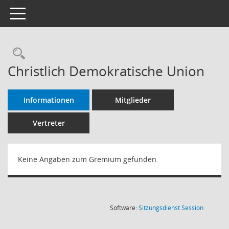
Toggle navigation
Rechercheauswahl
Christlich Demokratische Union
Informationen
Mitglieder
Vertreter
Keine Angaben zum Gremium gefunden.
(Wird in
Software:
Sitzungsdienst
Session